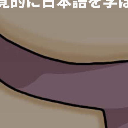
覚的に
日本語を
学